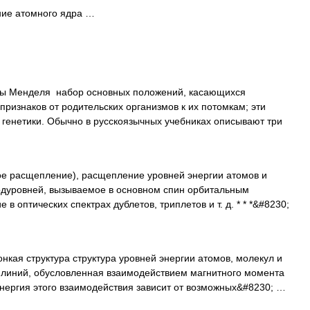
ие атомного ядра …
ы Менделя набор основных положений, касающихся
ризнаков от родительских организмов к их потомкам; эти
 генетики. Обычно в русскоязычных учебниках описывают три
е расщепление), расщепление уровней энергии атомов и
подуровней, вызываемое в основном спин орбитальным
 оптических спектрах дублетов, триплетов и т. д. * * *&#8230;
кая структура структура уровней энергии атомов, молекул и
х линий, обусловленная взаимодействием магнитного момента
нергия этого взаимодействия зависит от возможных&#8230; …