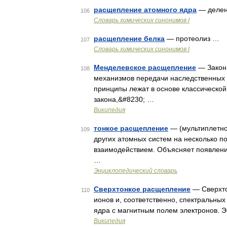
расщепление атомного ядра
— делен
106
Cловарь химических синонимов I
расщепление белка
— протеолиз …
107
Cловарь химических синонимов I
Менделевское расщепление
— Закон
108
механизмов передачи наследственных п
принципы лежат в основе классической
закона,&#8230; …
Википедия
тонкое расщепление
— (мультиплетно
109
других атомных систем на несколько 
взаимодействием. Объясняет появление в
…
Энциклопедический словарь
Сверхтонкое расщепление
— Сверхтон
110
ионов и, соответственно, спектральны
ядра с магнитным полем электронов. Э
Википедия