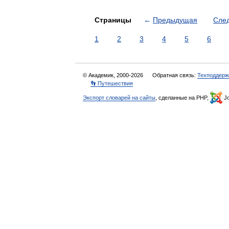
Страницы
←
Предыдущая
Сле
1
2
3
4
5
6
© Академик, 2000-2026
Обратная связь:
Техподдерж
👣 Путешествия
Экспорт словарей на сайты
, сделанные на PHP,
Jo