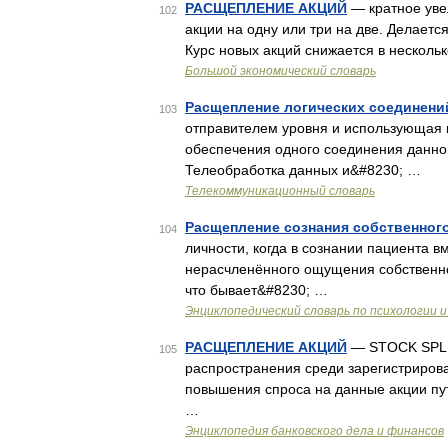
РАСЩЕПЛЕНИЕ АКЦИЙ
— кратное уве
102
акции на одну или три на две. Делаетс
Курс новых акций снижается в несколь
Большой экономический словарь
Расщепление логических соединени
103
отправителем уровня и использующая 
обеспечения одного соединения данног
Телеобработка данных и&#8230; …
Телекоммуникационный словарь
Расщепление сознания собственног
104
личности, когда в сознании пациента 
нерасчленённого ощущения собственно
что бывает&#8230; …
Энциклопедический словарь по психологии и
РАСЩЕПЛЕНИЕ АКЦИЙ
— STOCK SPLIT
105
распространения среди зарегистрирова
повышения спроса на данные акции пут
…
Энциклопедия банковского дела и финансов