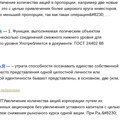
личение количества акций в пропорции, например две новые
я это с целью привлечения более широкого круга инвесторов.
ко меньшей пропорции, так как такая операция&#8230; …
й
— 1. Функция, выполняемая логическим объектом
несколько соединений смежного нижнего уровня для
о уровня Употребляется в документе: ГОСТ 24402 88
о Я
— – утрата способности осознавать единство собственной
вместо представления одной целостной личности или
й идентичности бывают представлены, в основном, две (или,
 педагогике
Увеличение количества акций корпорации путем их
нных акционеров без увеличения уставного капитала с целью
ем снижения рыночного курса одной акции. При Р.а.&#8230;