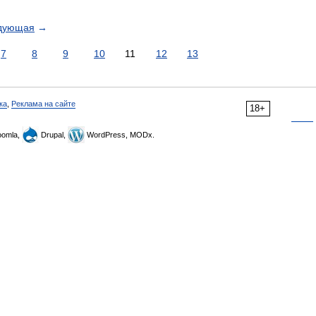
дующая
→
7
8
9
10
11
12
13
ка
,
Реклама на сайте
18+
omla,
Drupal,
WordPress, MODx.